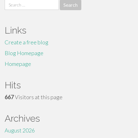
Search
for:
Links
Create a free blog
Blog Homepage
Homepage
Hits
667
Visitors at this page
Archives
August 2026