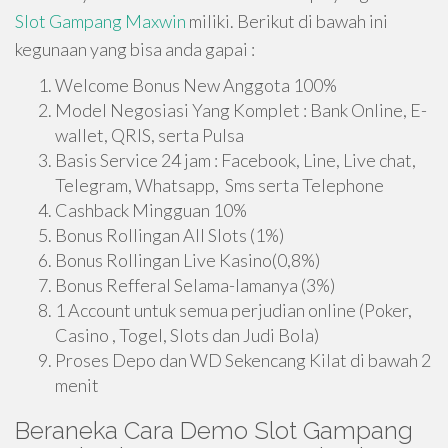
Slot Gampang Maxwin
miliki. Berikut di bawah ini
kegunaan yang bisa anda gapai :
Welcome Bonus New Anggota 100%
Model Negosiasi Yang Komplet : Bank Online, E-
wallet, QRIS, serta Pulsa
Basis Service 24 jam : Facebook, Line, Live chat,
Telegram, Whatsapp, Sms serta Telephone
Cashback Mingguan 10%
Bonus Rollingan All Slots (1%)
Bonus Rollingan Live Kasino(0,8%)
Bonus Refferal Selama-lamanya (3%)
1 Account untuk semua perjudian online (Poker,
Casino , Togel, Slots dan Judi Bola)
Proses Depo dan WD Sekencang Kilat di bawah 2
menit
Beraneka Cara Demo Slot Gampang