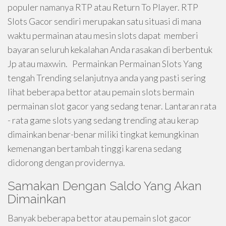
populer namanya RTP atau Return To Player. RTP
Slots Gacor sendiri merupakan satu situasi di mana
waktu permainan atau mesin slots dapat memberi
bayaran seluruh kekalahan Anda rasakan di berbentuk
Jp atau maxwin. Permainkan Permainan Slots Yang
tengah Trending selanjutnya anda yang pasti sering
lihat beberapa bettor atau pemain slots bermain
permainan slot gacor yang sedang tenar. Lantaran rata
- rata game slots yang sedang trending atau kerap
dimainkan benar-benar miliki tingkat kemungkinan
kemenangan bertambah tinggi karena sedang
didorong dengan providernya.
Samakan Dengan Saldo Yang Akan
Dimainkan
Banyak beberapa bettor atau pemain slot gacor