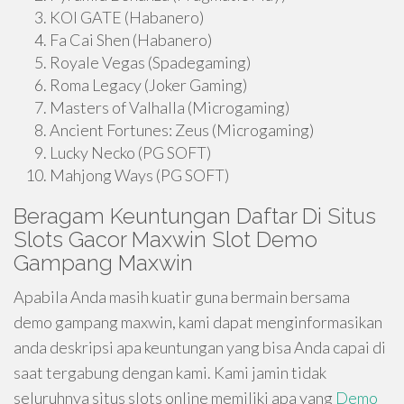
KOI GATE (Habanero)
Fa Cai Shen (Habanero)
Royale Vegas (Spadegaming)
Roma Legacy (Joker Gaming)
Masters of Valhalla (Microgaming)
Ancient Fortunes: Zeus (Microgaming)
Lucky Necko (PG SOFT)
Mahjong Ways (PG SOFT)
Beragam Keuntungan Daftar Di Situs
Slots Gacor Maxwin Slot Demo
Gampang Maxwin
Apabila Anda masih kuatir guna bermain bersama
demo gampang maxwin, kami dapat menginformasikan
anda deskripsi apa keuntungan yang bisa Anda capai di
saat tergabung dengan kami. Kami jamin tidak
seluruhnya situs slots online memiliki apa yang
Demo