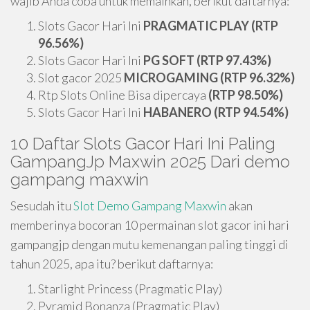
wajib Anda coba untuk memainkan, berikut daftarnya:
Slots Gacor Hari Ini
PRAGMATIC PLAY (RTP
96.56%)
Slots Gacor Hari Ini
PG SOFT (RTP 97.43%)
Slot gacor 2025
MICROGAMING (RTP 96.32%)
Rtp Slots Online Bisa dipercaya
(RTP 98.50%)
Slots Gacor Hari Ini
HABANERO (RTP 94.54%)
10 Daftar Slots Gacor Hari Ini Paling
GampangJp Maxwin 2025 Dari demo
gampang maxwin
Sesudah itu
Slot Demo Gampang Maxwin
akan
memberinya bocoran 10 permainan slot gacor ini hari
gampangjp dengan mutu kemenangan paling tinggi di
tahun 2025, apa itu? berikut daftarnya:
Starlight Princess (Pragmatic Play)
Pyramid Bonanza (Pragmatic Play)