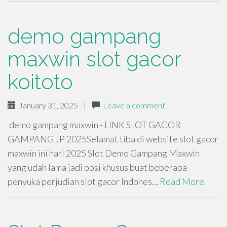
demo gampang
maxwin slot gacor
koitoto
January 31, 2025
|
Leave a comment
demo gampang maxwin - LINK SLOT GACOR
GAMPANG JP 2025Selamat tiba di website slot gacor
maxwin ini hari 2025 Slot Demo Gampang Maxwin
yang udah lama jadi opsi khusus buat beberapa
penyuka perjudian slot gacor Indones…
Read More