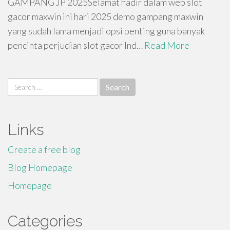
GAMPANG JP 2025Selamat hadir dalam web slot
gacor maxwin ini hari 2025 demo gampang maxwin
yang sudah lama menjadi opsi penting guna banyak
pencinta perjudian slot gacor Ind…
Read More
Search
for:
Links
Create a free blog
Blog Homepage
Homepage
Categories