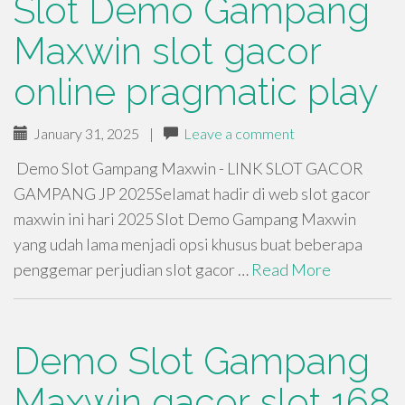
Slot Demo Gampang
Maxwin slot gacor
online pragmatic play
January 31, 2025
|
Leave a comment
Demo Slot Gampang Maxwin - LINK SLOT GACOR
GAMPANG JP 2025Selamat hadir di web slot gacor
maxwin ini hari 2025 Slot Demo Gampang Maxwin
yang udah lama menjadi opsi khusus buat beberapa
penggemar perjudian slot gacor …
Read More
Demo Slot Gampang
Maxwin gacor slot 168